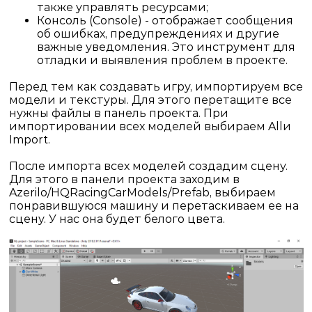
также управлять ресурсами;
Консоль (Console) - отображает сообщения
об ошибках, предупреждениях и другие
важные уведомления. Это инструмент для
отладки и выявления проблем в проекте.
Перед тем как создавать игру, импортируем все
модели и текстуры. Для этого перетащите все
нужны файлы в панель проекта. При
импортировании всех моделей выбираем
All
и
Import
.
После импорта всех моделей создадим сцену.
Для этого в панели проекта заходим в
Azerilo
/
HQ
Racing
Car
Models
/
Prefab
, выбираем
понравившуюся машину и перетаскиваем ее на
сцену. У нас она будет белого цвета.