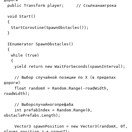
public Transform player;
//
Ссылка
на
игрока
void Start()
{
StartCoroutine(SpawnObstacles());
}
IEnumerator SpawnObstacles()
{
while (true)
{
yield return new WaitForSeconds(spawnInterval);
// Выбор случайной позиции по X (в пределах
дороги)
float randomX = Random.Range(-roadWidth,
roadWidth);
//
Выбор
случайного
префаба
int prefabIndex = Random.Range(0,
obstaclePrefabs.Length);
Vector3 spawnPosition = new Vector3(randomX, 0f,
player.position.z + spawnZ);