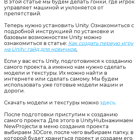
В этой статье мы будем делать гонки, где игрок
управляет машиной и уклоняется от
препятствий.
Теперь нужно установить
Unity
.
Ознакомиться с
подробной инструкцией по установке и
базовым возможностям
Unity
можно
ознакомиться в статье:
Как создать первую игру
на
Unity
: гайд для новичков
.
Если у вас есть
Unity
, подготовимся к созданию
самого проекта, а именно нам нужно сделать
модели и текстуры. Их можно найти в
интернете или сделать самому. Мы будем
использовать уже готовые модели машин и
дороги.
Скачать модели и текстуры можно
здесь
.
После подготовки приступим к созданию
самого проекта. Для этого в
Unity
Hub
нажимаем
New
Project
и в меню создания проекта
выбираем 3
D
Core
, после чего выбираем папку, в
которой будет храниться проект и создаем его.