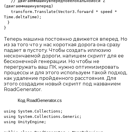
//
Двигаем
машину
вперёд
по
её
локальной
оси
Z
(
двигаем
машину
вперед
)
transform.Translate(Vector3.forward * speed *
Time.deltaTime);
}
}
Теперь машина постоянно движется вперед. Но
из за того что у нас короткая дорога она сразу
падает в пустоту. Чтобы создать иллюзию
нескончаемой дороги, напишем скрипт для ее
бесконечной генерации. Но чтобы не
перегружать ваш ПК, нужно оптимизировать
процессы и для этого используем такой подход,
как удаление пройденного расстояния. Для
этого создадим новый скрипт под названием
RoadGenerator.
Код
RoadGenerator.
cs
using System.Collections;
using System.Collections.Generic;
using UnityEngine;