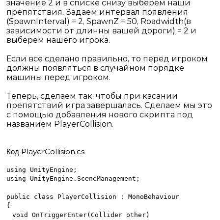
значение 2 и в списке снизу выберем наши
препятствия. Задаем интервал появления
(
Spawn
Interval
) = 2,
Spawn
Z
= 50,
Road
width
(в
зависимости от длинны вашей дороги) = 2 и
выберем нашего игрока.
Если все сделано правильно, то перед игроком
должны появляться в случайном порядке
машины перед игроком.
Теперь, сделаем так, чтобы при касании
препятствий игра завершалась. Сделаем мы это
с помощью добавления нового скрипта под
названием PlayerCollision.
PlayerCollision.cs
Код
using UnityEngine;
using UnityEngine.SceneManagement;
public class PlayerCollision : MonoBehaviour
{
void OnTriggerEnter(Collider other)