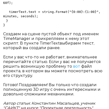
60f);
timerText.text = string.Format("{0:00}:{1:00}",
minutes, seconds);
}
}
Создаем на сцене пустой объект под именем
TimeManager
и прикрепляем к нему этот
скрипт. В пункте
Timer
Text
выбираем текст,
который вы создали ранее.
Если у вас что-то не работает, внимательнее
перечитайте статью. Если у вас не получается
решить возникшую проблему то
вот
файл
проекта, в котором вы можете посмотреть всю
его структуру.
Готово! Поздравляем! Вы только что создали
полноценную 3
D
игру с очень интересными и
довольно сложными механиками.
Автор статьи: Константин Масальцев, ученик
"САИКТ" на курсе "Проектная деятельность"