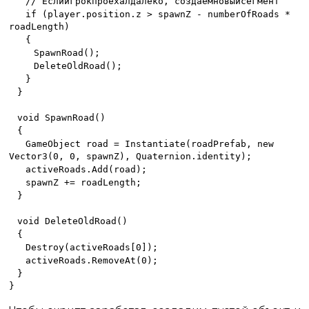
//
Если
игрок
проехал
далеко
,
создаём
новый
сегмент
if (player.position.z > spawnZ - numberOfRoads *
roadLength)
{
SpawnRoad();
DeleteOldRoad();
}
}
void SpawnRoad()
{
GameObject road = Instantiate(roadPrefab, new
Vector3(0, 0, spawnZ), Quaternion.identity);
activeRoads.Add(road);
spawnZ += roadLength;
}
void DeleteOldRoad()
{
Destroy(activeRoads[0]);
activeRoads.RemoveAt(0);
}
}