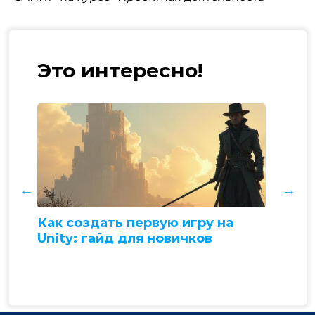
Это интересно!
ия
Как создать первую игру на
Каки
6?
Unity: гайд для новичков
не н