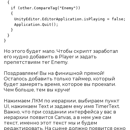
{
if (other.CompareTag("Enemy"))
{
UnityEditor.EditorApplication.isPlaying = false;
Application.Quit();
}
}
}
Но этого будет мало. Чтобы скрипт заработал
его нудно добавить в
Player
и задать
препятствиям тег
Enemy
.
Поздравляем! Вы на финишной прямой!
Осталось добавить только таймер, который
будет замерять время, которое вы проехали.
Чем больше, тем вы круче!
Нажимаем ЛКМ по иерархии, выбираем пункт
UI
, нажимаем
Text
и задаем ему имя
TimerText
.
Важно, что при создании интерфейса у вас в
иерархии появится
Canvas
, а в нем уже сам
текст, именно этот текст мы и будем
редактировать. На сцене должно появится окно