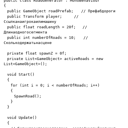
public class RoadGenerator : MonoBehaviour
{
public GameObject roadPrefab;
//
Префаб
дороги
public Transform player;
//
Ссылка
на
игрока
или
машину
public float roadLength = 20f;
//
Длина
одного
сегмента
public int numberOfRoads = 10;
//
Сколько
держать
на
сцене
private float spawnZ = 0f;
private List<GameObject> activeRoads = new
List<GameObject>();
void Start()
{
for (int i = 0; i < numberOfRoads; i++)
{
SpawnRoad();
}
}
void Update()
{