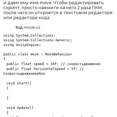
и даем ему имя
move
. Чтобы редактировать
скрипт, просто нажмите на него 2 раза ЛКМ,
после чего он откроется в текстовом редакторе
или редакторе кода.
move.cs
Код
using System.Collections;
using System.Collections.Generic;
using UnityEngine;
public class move : MonoBehaviour
{
public float speed = 10f; //
скорость
движения
public float horizontalSpeed = 5f; //
Скорость
движения
вбок
void Start()
{
}
void Update()
{