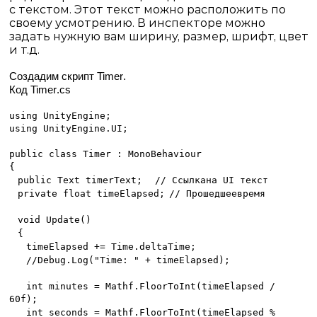
с текстом. Этот текст можно расположить по
своему усмотрению. В инспекторе можно
задать нужную вам ширину, размер, шрифт, цвет
и т.д.
Создадим скрипт
Timer
.
Код
Timer
.
cs
using UnityEngine;
using UnityEngine.UI;
public class Timer : MonoBehaviour
{
public Text timerText;
//
Ссылка
на
UI
текст
private float timeElapsed;
//
Прошедшее
время
void Update()
{
timeElapsed += Time.deltaTime;
//Debug.Log("Time: " + timeElapsed);
int minutes = Mathf.FloorToInt(timeElapsed /
60f);
int seconds = Mathf.FloorToInt(timeElapsed %