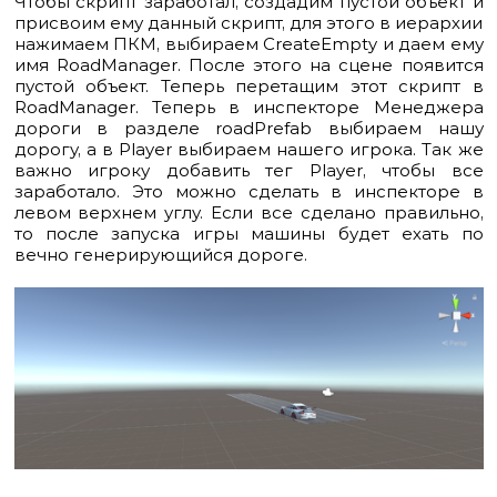
Чтобы скрипт заработал, создадим пустой объект и
присвоим ему данный скрипт, для этого в иерархии
нажимаем ПКМ, выбираем
Create
Empty
и даем ему
имя
RoadManager
. После этого на сцене появится
пустой объект. Теперь перетащим этот скрипт в
RoadManager
. Теперь в инспекторе Менеджера
дороги в разделе roadPrefab выбираем нашу
дорогу, а в
Player
выбираем нашего игрока. Так же
важно игроку добавить тег
Player
, чтобы все
заработало. Это можно сделать в инспекторе в
левом верхнем углу. Если все сделано правильно,
то после запуска игры машины будет ехать по
вечно генерирующийся дороге.