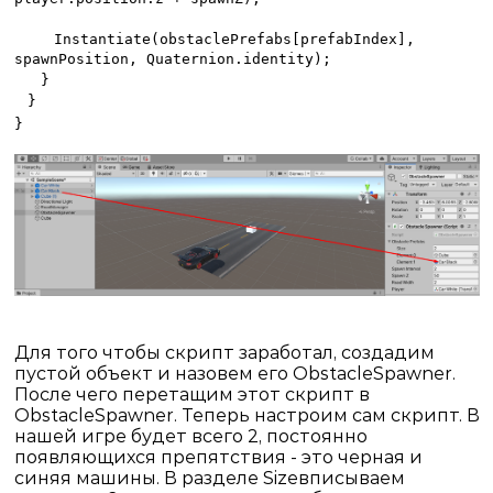
Instantiate(obstaclePrefabs[prefabIndex],
spawnPosition, Quaternion.identity);
}
}
}
Для того чтобы скрипт заработал, создадим
пустой объект и назовем его ObstacleSpawner.
После чего перетащим этот скрипт в
ObstacleSpawner. Теперь настроим сам скрипт. В
нашей игре будет всего 2, постоянно
появляющихся препятствия - это черная и
синяя машины. В разделе
Size
вписываем