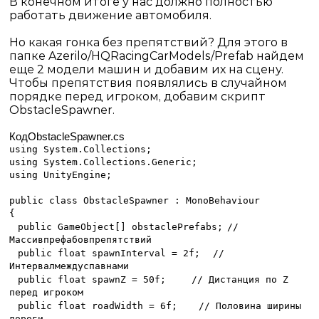
В конечном итоге у нас должно полностью
работать движение автомобиля.
Но какая гонка без препятствий? Для этого в
папке
Azerilo
/
HQ
Racing
Car
Models
/
Prefab
найдем
еще 2 модели машин и добавим их на сцену.
Чтобы препятствия появлялись в случайном
порядке перед игроком, добавим скрипт
ObstacleSpawner.
Код
ObstacleSpawner.cs
using System.Collections;
using System.Collections.Generic;
using UnityEngine;
public class ObstacleSpawner : MonoBehaviour
{
public GameObject[] obstaclePrefabs;
//
Массив
префабов
препятствий
public float spawnInterval = 2f;
//
Интервал
между
спавнами
public float spawnZ = 50f;
// Дистанция по Z
перед игроком
public float roadWidth = 6f;
// Половина ширины
дороги