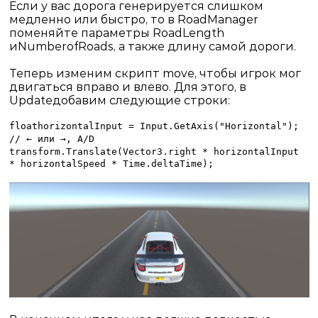
Если у вас дорога генерируется слишком
медленно или быстро, то в
RoadManager
поменяйте параметры
Road
Length
и
Number
of
Roads
, а также длину самой дороги.
Теперь изменим скрипт
move
, чтобы игрок мог
двигаться вправо и влево. Для этого, в
Update
добавим следующие строки:
float
horizontalInput
=
Input
.
GetAxis
("
Horizontal
");
// ← или →,
A
/
D
transform.Translate(Vector3.right * horizontalInput
* horizontalSpeed * Time.deltaTime);