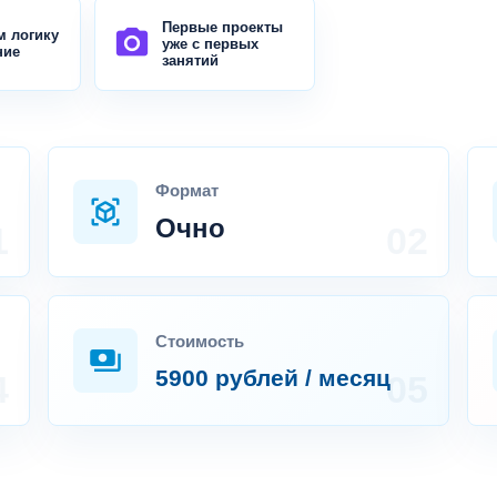
Первые проекты
photo_camera
м логику
уже с первых
ние
занятий
Формат
view_in_ar
Очно
Стоимость
payments
5900 рублей / месяц