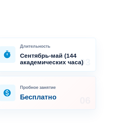
Длительность
timer
Сентябрь-май (144
академических часа)
Пробное занятие
monetization_on
Бесплатно