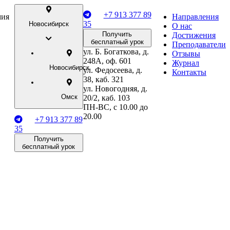
+7 913 377 89
мия
Направления
35
Новосибирск
О нас
Получить
Достижения
бесплатный урок
Преподаватели
ул. Б. Богаткова, д.
Отзывы
248А, оф. 601
Журнал
Новосибирск
ул. Федосеева, д.
Контакты
38, каб. 321
ул. Новогодняя, д.
Омск
20/2, каб. 103
ПН-ВС, с 10.00 до
20.00
+7 913 377 89
35
Получить
бесплатный урок