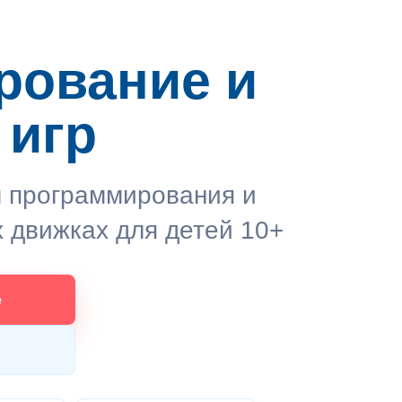
в
рование и
 игр
м программирования и
х движках для детей 10+
е