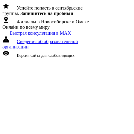
grade
Успейте попасть в сентябрьские
группы.
Запишитесь на пробный
pin_drop
Филиалы в Новосибирске и Омске.
Онлайн по всему миру
Быстрая консультация в MAX
lan
Сведения об образовательной
организации
visibility
Версия сайта для слабовидящих