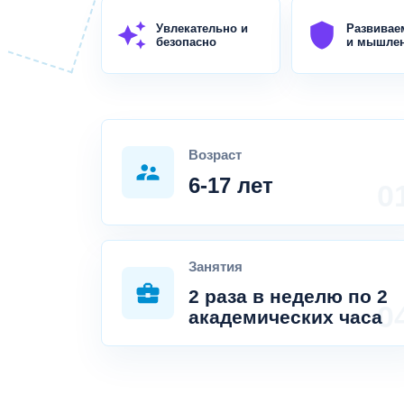
auto_awesome
shield
Увлекательно и
Развивае
безопасно
и мышле
Возраст
supervisor_account
6-17 лет
Занятия
business_center
2 раза в неделю по 2
академических часа