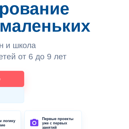
рование
 маленьких
н и школа
тей от 6 до 9 лет
е
Первые проекты
photo_camera
м логику
уже с первых
ние
занятий