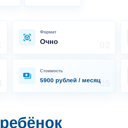
Формат
view_in_ar
Очно
Стоимость
payments
5900 рублей / месяц
 ребёнок