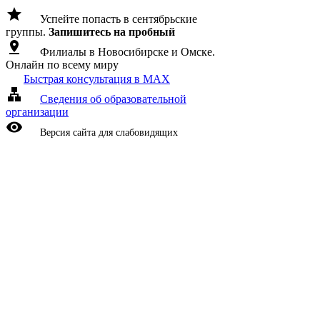
grade
Успейте попасть в сентябрьские
группы.
Запишитесь на пробный
pin_drop
Филиалы в Новосибирске и Омске.
Онлайн по всему миру
Быстрая консультация в MAX
lan
Сведения об образовательной
организации
visibility
Версия сайта для слабовидящих