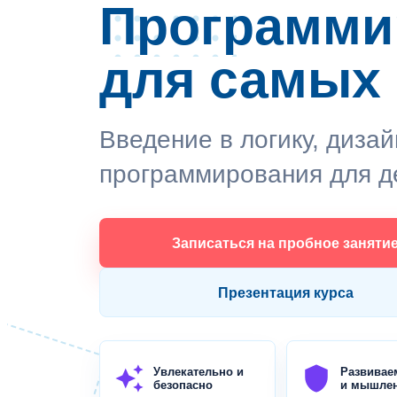
Программи
для самых
Введение в логику, дизай
программирования для де
Записаться на пробное заняти
Презентация курса
auto_awesome
shield
Увлекательно и
Развивае
безопасно
и мышле