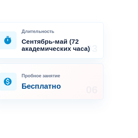
Длительность
timer
Сентябрь-май (72
академических часа)
Пробное занятие
monetization_on
Бесплатно