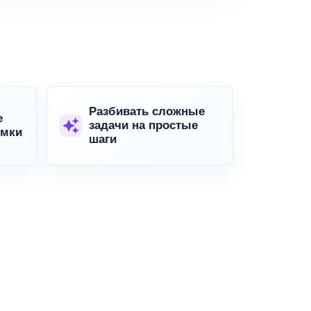
Разбивать сложные
е
задачи на простые
омки
шаги