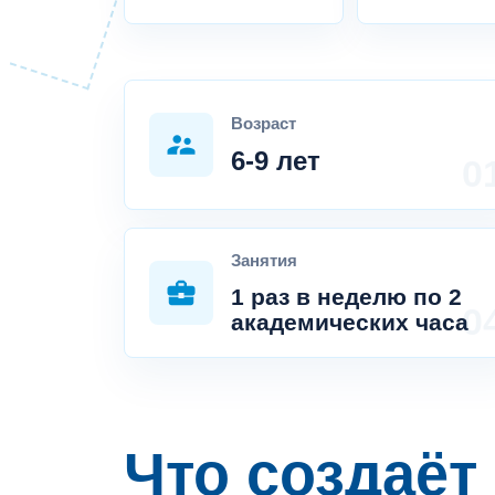
Возраст
supervisor_account
6-9 лет
Занятия
business_center
1 раз в неделю по 2
академических часа
Что создаёт