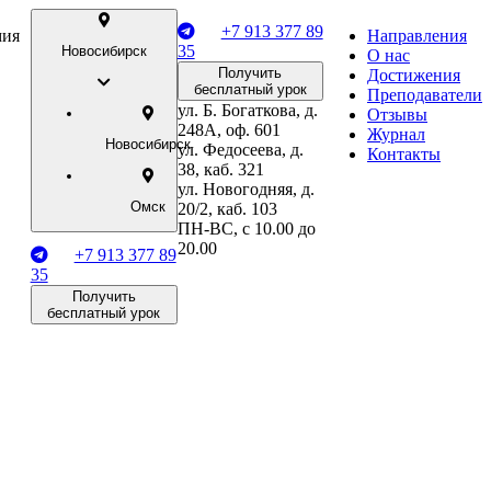
+7 913 377 89
мия
Направления
35
Новосибирск
О нас
Получить
Достижения
бесплатный урок
Преподаватели
ул. Б. Богаткова, д.
Отзывы
248А, оф. 601
Журнал
Новосибирск
ул. Федосеева, д.
Контакты
38, каб. 321
ул. Новогодняя, д.
Омск
20/2, каб. 103
ПН-ВС, с 10.00 до
20.00
+7 913 377 89
35
Получить
бесплатный урок