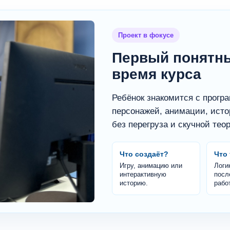
Проект в фокусе
Первый понятны
время курса
Ребёнок знакомится с прогр
персонажей, анимации, исто
без перегруза и скучной тео
Что создаёт?
Что
Игру, анимацию или
Логик
интерактивную
посл
историю.
рабо