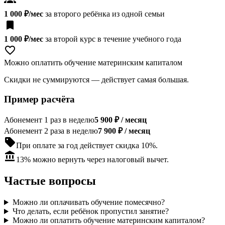
groups
1 000 ₽/мес
за второго ребёнка из одной семьи
bookmark
1 000 ₽/мес
за второй курс в течение учебного года
favorite_border
Можно оплатить обучение материнским капиталом
Скидки не суммируются — действует самая большая.
Пример расчёта
Абонемент 1 раз в неделю
5 900 ₽
/ месяц
Абонемент 2 раза в неделю
7 900 ₽
/ месяц
sell
При оплате за год действует скидка 10%.
account_balance
13% можно вернуть через налоговый вычет.
Частые вопросы
Можно ли оплачивать обучение помесячно?
Что делать, если ребёнок пропустил занятие?
Можно ли оплатить обучение материнским капиталом?