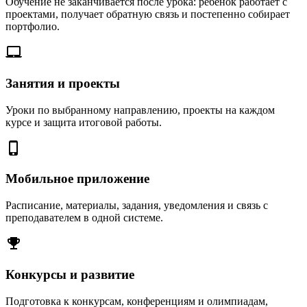
Обучение не заканчивается после урока: ребёнок работает с
проектами, получает обратную связь и постепенно собирает
портфолио.
laptop_mac
Занятия и проекты
Уроки по выбранному направлению, проекты на каждом
курсе и защита итоговой работы.
phone_iphone
Мобильное приложение
Расписание, материалы, задания, уведомления и связь с
преподавателем в одной системе.
emoji_events
Конкурсы и развитие
Подготовка к конкурсам, конференциям и олимпиадам,