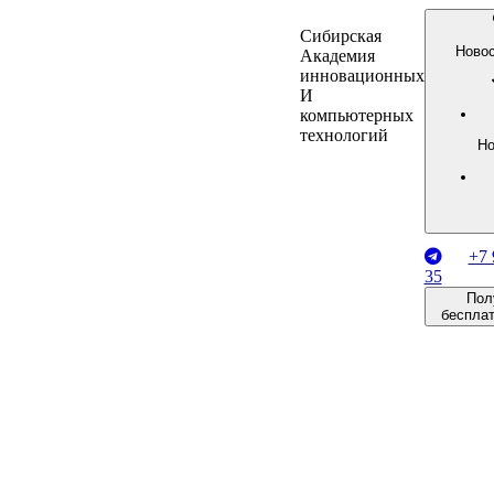
Сибирская
Новос
Академия
инновационных
И
компьютерных
технологий
Но
+7 
35
Пол
беспла