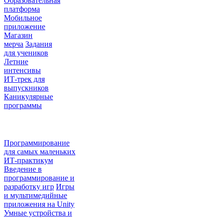
Образовательная
платформа
Мобильное
приложение
Магазин
мерча
Задания
для учеников
Летние
интенсивы
ИТ-трек для
выпускников
Каникулярные
программы
Направления
Программирование
для самых маленьких
ИТ-практикум
Введение в
программирование и
разработку игр
Игры
и мультимедийные
приложения на Unity
Умные устройства и