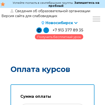
в
Успейте попасть в сентябрьские группы.
Запишитесь на
grade
пробный
Сведения об образовательной организации
lan
Версия сайта для слабовидящих
y
Новосибирск
+7 913 377 89 35
Получить бесплатный урок
Оплата курсов
Сумма оплаты